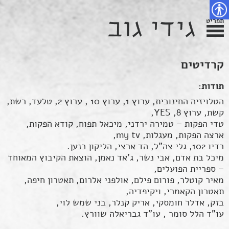
פת
דלג
צירת
צהרת
שר
אתר
תוכן
גישות
תפריט
נגישות
קרדיטים
תודות:
הטלויזיה החינוכית, ערוץ 1, ערוץ 10 , ערוץ 2, טלעד, רשת,
קשת, ערוץ 8, YES,
טדי הפקות – טמירה ירדני, מיכאל תפוח, קודא הפקות,
ארצה הפקות, מעגלות, my tv,
רדיו 102, גלי צה"ל, הד ארצי, הליקון כנען.
מיכל בת אדם, אבי נשר, ג'אד נאמן, הוצאת הקיבוץ המאוחד
– ספריית הפועלים,
מאיר קוטלר, פורום פילם, אולפני אלרום, תאטרון חיפה,
תאטרון הקאמרי, ויקיפדיה,
בזק, אדלר חומסקי, אריק קנלר, בני שמש לוי,
עו"ד הלל סומר , עו"ד גבריאלה שוורץ.