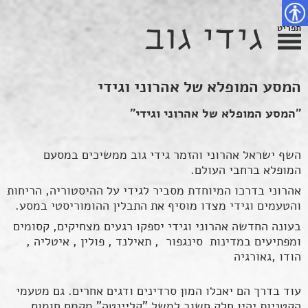
פת
דלג
צירת
צהרת
שר
אתר
תוכן
גישות
תפריט
נגישות
המסע המופלא של אהרוני וגידי
"המסע המופלא של אהרוני וגידי"
השף ישראל אהרוני והזמר גידי גוב ממשיכים במסעם
המופלא ברחבי העולם.
אהרוני בדרכו המיוחדת מסביר לגידי על ההיסטוריה, הריחות
והטעמים וגידי מצדו מוסיף את התבלין ההומוריסטי במסע.
בעונה החדשה אהרוני וגידי יספקו רגעים מצחיקים, קסומים
ומפתיעים במדינות סינגפור , תאילנד , פולין , איטליה ,
הודו ,גאורגיה
עוד בדרך הם יאכלו המון סרדינים ודגים אחרים. גם מטעמי
הקטניות יהיו חלק חשוב למשל "קליינטה" מקמח חומוס,