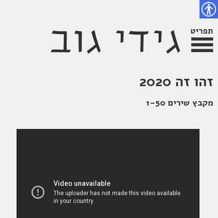
פת
דלג
צירת
צהרת
שר
אתר
תוכן
גישות
נגישות
תפריט
זהו זה 2020
מקבץ שירים 1-50