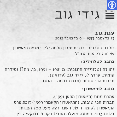
פת
דלג
צירת
צהרת
שר
אתר
תוכן
גישות
תפריט
נגישות
ענת גוב
13 בדצמבר 1953 - 9 בדצמבר 2012
נולדה בטבריה. בוגרת תיכון תלמה ילין במגמת תיאטרון.
שירתה בלהקת הנח"ל.
כתבה לטלוויזיה:
זהו זה (טלוויזיה חינוכית) מ 1981 – 1991, כן, מה?! (סידרה
קומית. ערוץ 1), לילה גוב (ערוץ 2),
חברות הכי טובות (סדרת דרמה – הוט).
כתבה לתיאטרון:
אהבת מוות (תיאטרון החאן 1991).
חברות הכי טובות, (התיאטרון הקאמרי 1999) זוכת פרס
התיאטרון לקומדיה של השנה רצה מעל 700 הצגות.
בשנת 2013 המחזה מועלה מחדש בקו-פרודוקציה בין