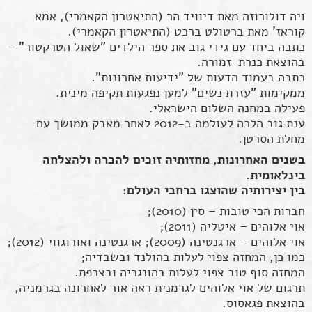
ויה דולורוזה מאת דיוויד הר (התיאטרון הקאמרי), אמא
קוראז' מאת ברטולט ברכט (התיאטרון הקאמרי).
כתבה ביחד עם גידי גוב את ספר הילדים "שאול הטרקטור" –
בהוצאת כנרת-זמורה.
כתבה בעמוד הדעות של "ידיעות אחרונות".
ממקימות "עזרת נשים" למען נפגעות תקיפה מינית.
פעילה במחנה השלום הישראלי.
ענת גוב הלכה לעולמה ב-2012 לאחר מאבק ממושך עם
מחלת הסרטן.
בשנים האחרונות, מחזותיה זוכים להכרה ולהצלחה
בינלאומית.
בין יצירותיה שהוצגו ברחבי העולם:
חברות הכי טובות – סין (2010);
אוי אלוהים – איטליה (2011);
אוי אלוהים – ארגנטינה (2009); ארגנטינה ואורוגווי (2012);
כמו כן, המחזה צפוי לעלות בהולנד ובשבדיה;
המחזה סוף טוב צפוי לעלות בהונגריה ובצרפת.
תרגום של אוי אלוהים לגרמנית ראה אור לאחרונה בגרמניה,
בהוצאת פגאסוס.