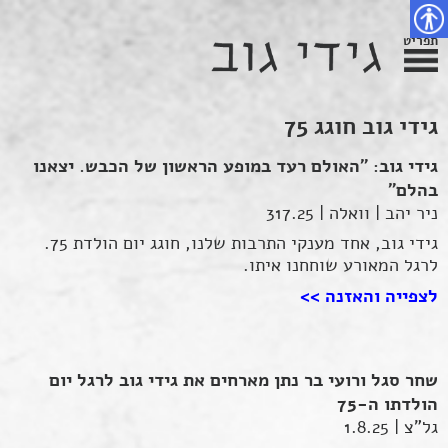
פת
דלג
צירת
צהרת
שר
אתר
תוכן
גישות
תפריט
נגישות
גידי גוב חוגג 75
גידי גוב: "האולם רעד במופע הראשון של הכבש. יצאנו
בהלם"
ניר יהב | וואלה | 317.25
גידי גוב, אחד מענקי התרבות שלנו, חוגג יום הולדת 75.
לרגל המאורע שוחחנו איתו.
לצפייה והאזנה >>
שחר סגל ורועי בר נתן מארחים את גידי גוב לרגל יום
הולדתו ה-75
גל"צ | 1.8.25